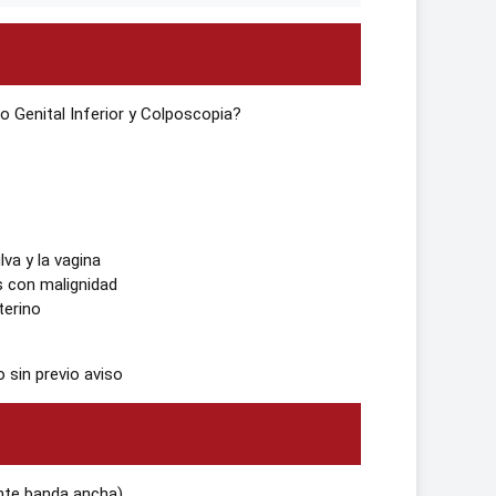
 Genital Inferior y Colposcopia?
lva y la vagina
s con malignidad
terino
 sin previo aviso
nte banda ancha).