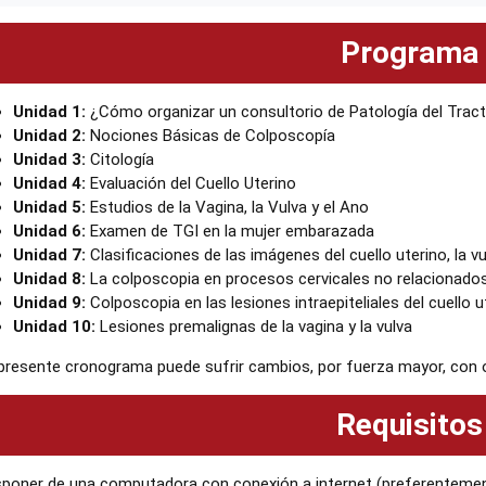
Programa
Unidad 1:
¿Cómo organizar un consultorio de Patología del Tracto
Unidad 2:
Nociones Básicas de Colposcopía
Unidad 3:
Citología
Unidad 4:
Evaluación del Cuello Uterino
Unidad 5:
Estudios de la Vagina, la Vulva y el Ano
Unidad 6:
Examen de TGI en la mujer embarazada
Unidad 7:
Clasificaciones de las imágenes del cuello uterino, la vu
Unidad 8:
La colposcopia en procesos cervicales no relacionado
Unidad 9:
Colposcopia en las lesiones intraepiteliales del cuello u
Unidad 10:
Lesiones premalignas de la vagina y la vulva
 presente cronograma puede sufrir cambios, por fuerza mayor, con o
Requisitos
sponer de una computadora con conexión a internet (preferenteme