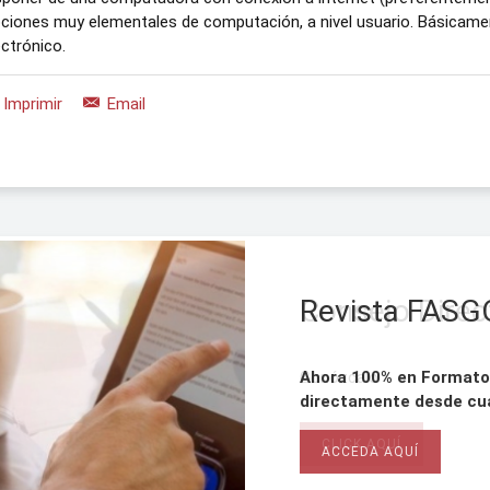
ciones muy elementales de computación, a nivel usuario. Básicament
ectrónico.
Imprimir
Email
Revista FASG
Consejo Direc
Ahora 100% en Formato D
Acceda todos los webin
directamente desde cual
Una herramienta indispe
CLICK AQUÍ
especialidad.
CLICK AQUÍ
ACCEDA AQUÍ