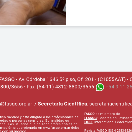
ACCEDA AQUÍ
 FASGO •
Av. Córdoba 1646 5º piso, Of. 201 • (C1055AAT) • C
8800/3656 • Fax: (54-11) 4812-8800/3656
+54 9 11 2
@fasgo.org.ar
/
Secretaría Científica
:
secretariacientifi
FASGO
es miembro de
tico médico y está dirigido a los profesionales de
FLASOG
:
Federación Latinoame
edad o personas sensibles. Su finalidad es
FIGO
: International Federati
onal. Los usuarios que no sean profesionales de
ormación proporcionada en www.fasgo.org.ar debe
Revista FASGO ISSN 2683-8826
ón con su médico.