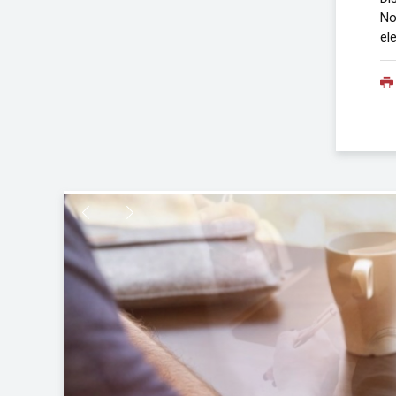
No
el