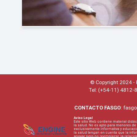
© Copyright 2024 -
Tel: (+54-11) 4812-
CONTACTO
FASGO
:
fasgo
Aviso Legal
Este sitio Web contiene material didác
la salud. No es apto para menores de 
exclusivamente informativa y educaci
la salud tengan en cuenta que la inf
apoyar pero no reemplazar, la relaci