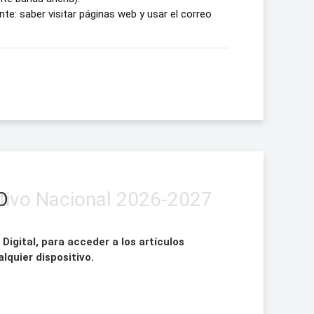
e: saber visitar páginas web y usar el correo
O
tivo Nacional 2026-2027
igital, para acceder a los artículos
arios de FASGO
quier dispositivo.
nsable para todos los profesionales de la