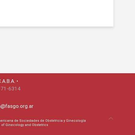
.A.B.A. •
571-6314
ca@fasgo.org.ar
ricana de Sociedades de Obstetricia y Ginecología
on of Ginecology and Obstetrics