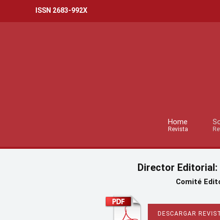
ISSN 2683-992X
Home
So
Revista
Re
Director Editorial:
Comité Edito
DESCARGAR REVIST