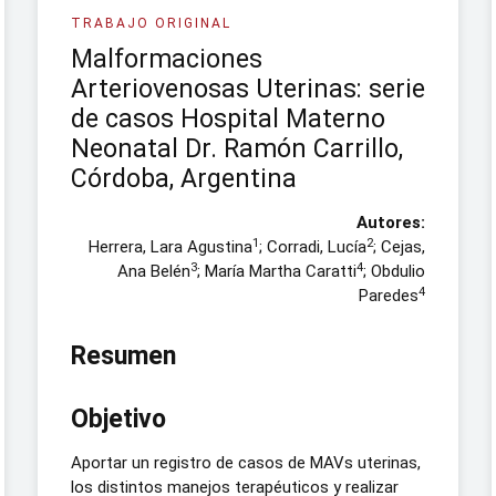
TRABAJO ORIGINAL
Malformaciones
Arteriovenosas Uterinas: serie
de casos Hospital Materno
Neonatal Dr. Ramón Carrillo,
Córdoba, Argentina
Autores:
1
2
Herrera, Lara Agustina
; Corradi, Lucía
; Cejas,
3
4
Ana Belén
; María Martha Caratti
; Obdulio
4
Paredes
Resumen
Objetivo
Aportar un registro de casos de MAVs uterinas,
los distintos manejos terapéuticos y realizar