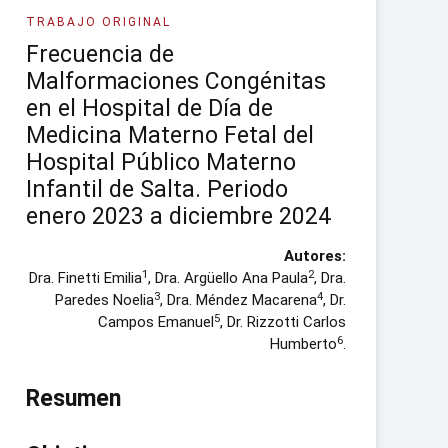
TRABAJO ORIGINAL
Frecuencia de
Malformaciones Congénitas
en el Hospital de Día de
Medicina Materno Fetal del
Hospital Público Materno
Infantil de Salta. Periodo
enero 2023 a diciembre 2024
Autores:
1
2
Dra. Finetti Emilia
, Dra. Argüello Ana Paula
, Dra.
3
4
Paredes Noelia
, Dra. Méndez Macarena
, Dr.
5
Campos Emanuel
, Dr. Rizzotti Carlos
6
Humberto
.
Resumen