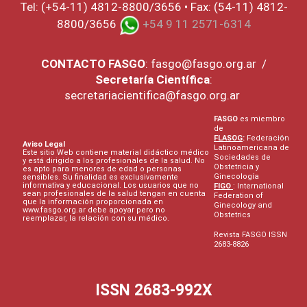
Tel: (+54-11) 4812-8800/3656 • Fax: (54-11) 4812-
8800/3656
+54 9 11 2571-6314
CONTACTO
FASGO
:
fasgo@fasgo.org.ar
/
Secretaría Científica
:
secretariacientifica@fasgo.org.ar
FASGO
es miembro
de
FLASOG
:
Federación
Aviso Legal
Latinoamericana de
Este sitio Web contiene material didáctico médico
Sociedades de
y está dirigido a los profesionales de la salud. No
Obstetricia y
es apto para menores de edad o personas
Ginecología
sensibles. Su finalidad es exclusivamente
informativa y educacional. Los usuarios que no
FIGO
: International
sean profesionales de la salud tengan en cuenta
Federation of
que la información proporcionada en
Ginecology and
www.fasgo.org.ar debe apoyar pero no
Obstetrics
reemplazar, la relación con su médico.
Revista FASGO ISSN
2683-8826
ISSN 2683-992X