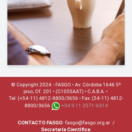
© Copyright 2024 - FASGO •
Av. Córdoba 1646 5º
piso, Of. 201 • (C1055AAT) • C.A.B.A. •
Tel: (+54-11) 4812-8800/3656 • Fax: (54-11) 4812-
8800/3656
+54 9 11 2571-6314
CONTACTO
FASGO
:
fasgo@fasgo.org.ar
/
Secretaría Científica
: