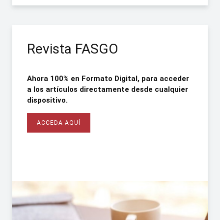
Revista FASGO
Consejo Directivo Nacional
2026-2027
Ahora 100% en Formato Digital, para acceder
Acceda todos los webinarios de FASGO
a los artículos directamente desde cualquier
dispositivo.
CLICK AQUÍ
Una herramienta indispensable para todos los
ACCEDA AQUÍ
profesionales de la especialidad.
CLICK AQUÍ
ACCEDA AQUÍ