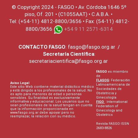
© Copyright 2024 - FASGO •
Av. Córdoba 1646 5º
piso, Of. 201 • (C1055AAT) • C.A.B.A. •
Tel: (+54-11) 4812-8800/3656 • Fax: (54-11) 4812-
8800/3656
+54 9 11 2571-6314
CONTACTO
FASGO
:
fasgo@fasgo.org.ar
/
Secretaría Científica
:
secretariacientifica@fasgo.org.ar
FASGO
es miembro
de
FLASOG
:
Federación
Aviso Legal
Latinoamericana de
Este sitio Web contiene material didáctico médico
Sociedades de
y está dirigido a los profesionales de la salud. No
Obstetricia y
es apto para menores de edad o personas
Ginecología
sensibles. Su finalidad es exclusivamente
informativa y educacional. Los usuarios que no
FIGO
: International
sean profesionales de la salud tengan en cuenta
Federation of
que la información proporcionada en
Ginecology and
www.fasgo.org.ar debe apoyar pero no
Obstetrics
reemplazar, la relación con su médico.
Revista FASGO ISSN
2683-8826