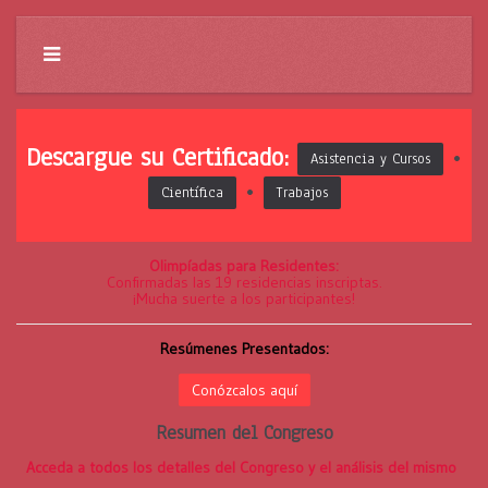
Descargue su Certificado:
•
Asistencia y Cursos
•
Científica
Trabajos
Olimpíadas para Residentes:
Confirmadas las 19 residencias inscriptas.
¡Mucha suerte a los participantes!
Resúmenes Presentados:
Conózcalos aquí
Resumen del Congreso
Acceda a todos los detalles del Congreso y el análisis del mismo