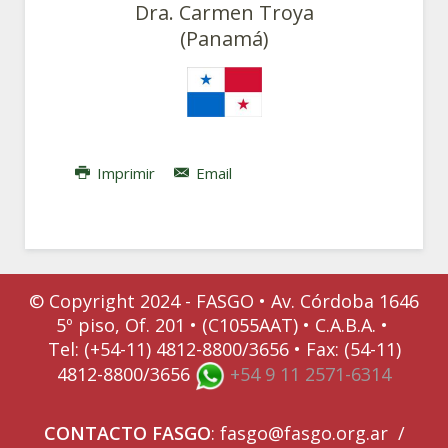
Dra. Carmen Troya
(Panamá)
Imprimir
Email
© Copyright 2024 - FASGO •
Av. Córdoba 1646
5º piso, Of. 201 • (C1055AAT) • C.A.B.A. •
Tel: (+54-11) 4812-8800/3656 • Fax: (54-11)
4812-8800/3656
+54 9 11 2571-6314
CONTACTO
FASGO
:
fasgo@fasgo.org.ar
/