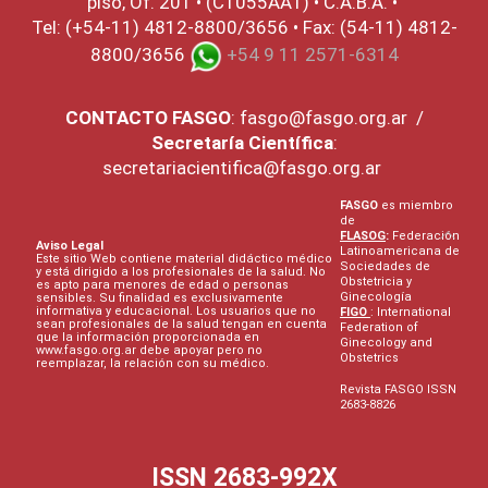
piso, Of. 201 • (C1055AAT) • C.A.B.A. •
Tel: (+54-11) 4812-8800/3656 • Fax: (54-11) 4812-
8800/3656
+54 9 11 2571-6314
CONTACTO
FASGO
:
fasgo@fasgo.org.ar
/
Secretaría Científica
:
secretariacientifica@fasgo.org.ar
FASGO
es miembro
de
FLASOG
:
Federación
Aviso Legal
Latinoamericana de
Este sitio Web contiene material didáctico médico
Sociedades de
y está dirigido a los profesionales de la salud. No
Obstetricia y
es apto para menores de edad o personas
Ginecología
sensibles. Su finalidad es exclusivamente
informativa y educacional. Los usuarios que no
FIGO
: International
sean profesionales de la salud tengan en cuenta
Federation of
que la información proporcionada en
Ginecology and
www.fasgo.org.ar debe apoyar pero no
Obstetrics
reemplazar, la relación con su médico.
Revista FASGO ISSN
2683-8826
ISSN 2683-992X