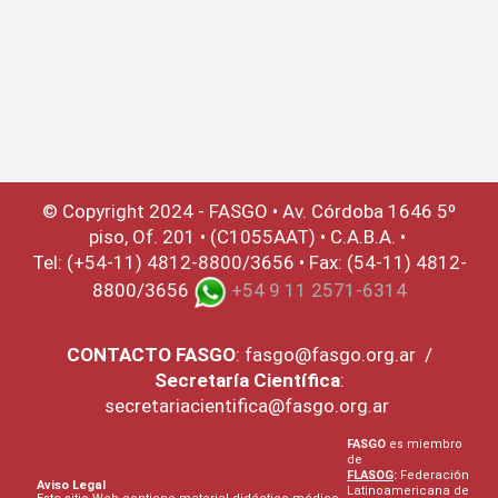
© Copyright 2024 - FASGO •
Av. Córdoba 1646 5º
piso, Of. 201 • (C1055AAT) • C.A.B.A. •
Tel: (+54-11) 4812-8800/3656 • Fax: (54-11) 4812-
8800/3656
+54 9 11 2571-6314
CONTACTO
FASGO
:
fasgo@fasgo.org.ar
/
Secretaría Científica
:
secretariacientifica@fasgo.org.ar
FASGO
es miembro
de
FLASOG
:
Federación
Aviso Legal
Latinoamericana de