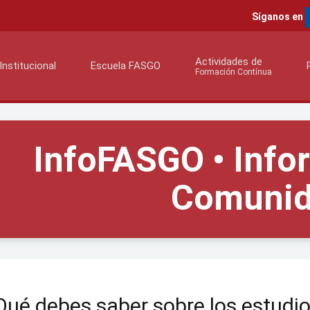
Síganos en
Actividades de
Institucional
Escuela FASGO
Formación Contínua
InfoFASGO • Info
Comuni
Qué debes saber sobre los estud