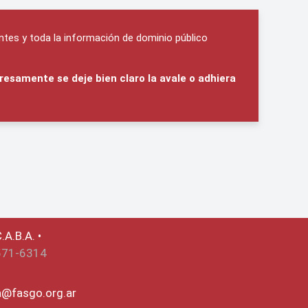
ntes y toda la información de dominio público
resamente se deje bien claro la avale o adhiera
.A.B.A. •
571-6314
ca@fasgo.org.ar