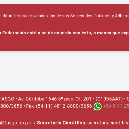
difundir sus actividades, las de sus Sociedades Titulares y Adhere
 la Federación esté o no de acuerdo con ésta, a menos que exp
 FASGO •
Av. Córdoba 1646 5º piso, Of. 201 • (C1055AAT) • C
8800/3656 • Fax: (54-11) 4812-8800/3656
+54 9 11 2
@fasgo.org.ar
/
Secretaría Científica
:
secretariacientifi