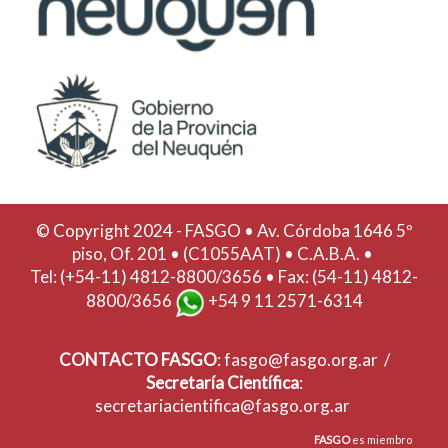
© Copyright 2024 - FASGO •
Av. Córdoba 1646 5º
piso, Of. 201 • (C1055AAT) • C.A.B.A. •
Tel: (+54-11) 4812-8800/3656 • Fax: (54-11) 4812-
8800/3656
+54 9 11 2571-6314
CONTACTO
FASGO
:
fasgo@fasgo.org.ar
/
Secretaría Científica
:
secretariacientifica@fasgo.org.ar
FASGO
es miembro