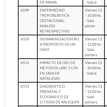
DE MAMA
- Sala 6
6549
ENFERMEDAD
Viernes 11
TROFOBLASTICA
- 10,00 hs.
GESTACIONAL.
- Sala
ANALISIS
póster
RETROSPECTIVO
6550
ISOINMUNIZACION RH,
Viernes 11
A PROPÓSITO DE UN
- 12,00 hs.
CASO
- Sala
pósters
6551
IMPACTO DE USO DE
Viernes 11
METODOS LARC Y LTB
- 10,00 hs.
EN TASA DE
- Sala 6
NATALIDAD
6553
DIAGNOSTICO
Viernes 11
PRENATAL Y
- 12,00 hs.
ECOGRAFICO DE
- Sala
ICTIOSIS DE ARLEQUIN
pósters