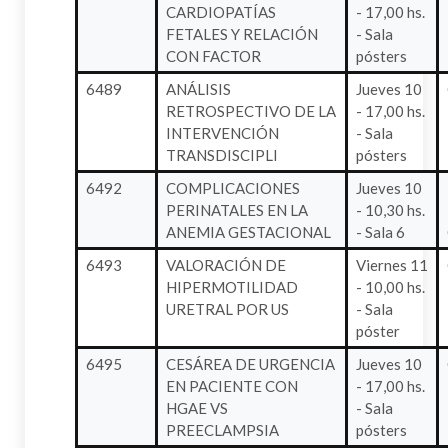
CARDIOPATÍAS
- 17,00 hs.
FETALES Y RELACIÓN
- Sala
CON FACTOR
pósters
6489
ANÁLISIS
Jueves 10
RETROSPECTIVO DE LA
- 17,00 hs.
INTERVENCIÓN
- Sala
TRANSDISCIPLI
pósters
6492
COMPLICACIONES
Jueves 10
PERINATALES EN LA
- 10,30 hs.
ANEMIA GESTACIONAL
- Sala 6
6493
VALORACIÓN DE
Viernes 11
HIPERMOTILIDAD
- 10,00 hs.
URETRAL POR US
- Sala
póster
6495
CESÁREA DE URGENCIA
Jueves 10
EN PACIENTE CON
- 17,00 hs.
HGAE VS
- Sala
PREECLAMPSIA
pósters