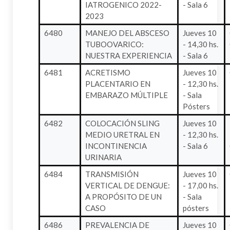
IATROGENICO 2022-
- Sala 6
2023
6480
MANEJO DEL ABSCESO
Jueves 10
TUBOOVARICO:
- 14,30 hs.
NUESTRA EXPERIENCIA
- Sala 6
6481
ACRETISMO
Jueves 10
PLACENTARIO EN
- 12,30 hs.
EMBARAZO MÚLTIPLE
- Sala
Pósters
6482
COLOCACIÓN SLING
Jueves 10
MEDIO URETRAL EN
- 12,30 hs.
INCONTINENCIA
- Sala 6
URINARIA
6484
TRANSMISIÓN
Jueves 10
VERTICAL DE DENGUE:
- 17,00 hs.
A PROPÓSITO DE UN
- Sala
CASO
pósters
6486
PREVALENCIA DE
Jueves 10