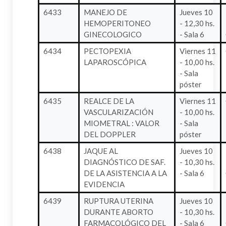
6433
MANEJO DE
Jueves 10
HEMOPERITONEO
- 12,30 hs.
GINECOLOGICO
- Sala 6
6434
PECTOPEXIA
Viernes 11
LAPAROSCÓPICA
- 10,00 hs.
- Sala
póster
6435
REALCE DE LA
Viernes 11
VASCULARIZACIÓN
- 10,00 hs.
MIOMETRAL : VALOR
- Sala
DEL DOPPLER
póster
6438
JAQUE AL
Jueves 10
DIAGNÓSTICO DE SAF.
- 10,30 hs.
DE LA ASISTENCIA A LA
- Sala 6
EVIDENCIA
6439
RUPTURA UTERINA
Jueves 10
DURANTE ABORTO
- 10,30 hs.
FARMACOLÓGICO DEL
- Sala 6