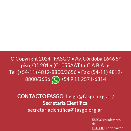
© Copyright 2024 - FASGO •
Av. Córdoba 1646 5º
piso, Of. 201 • (C1055AAT) • C.A.B.A. •
Tel: (+54-11) 4812-8800/3656 • Fax: (54-11) 4812-
8800/3656
+54 9 11 2571-6314
CONTACTO
FASGO
:
fasgo@fasgo.org.ar
/
Secretaría Científica
:
secretariacientifica@fasgo.org.ar
FASGO
es miembro
de
FLASOG
:
Federación