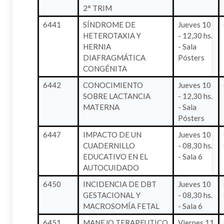
2° TRIM
6441
SÍNDROME DE
Jueves 10
HETEROTAXIA Y
- 12,30 hs.
HERNIA
- Sala
DIAFRAGMÁTICA
Pósters
CONGÉNITA
6442
CONOCIMIENTO
Jueves 10
SOBRE LACTANCIA
- 12,30 hs.
MATERNA
- Sala
Pósters
6447
IMPACTO DE UN
Jueves 10
CUADERNILLO
- 08,30 hs.
EDUCATIVO EN EL
- Sala 6
AUTOCUIDADO
6450
INCIDENCIA DE DBT
Jueves 10
GESTACIONAL Y
- 08,30 hs.
MACROSOMÍA FETAL
- Sala 6
6451
MANEJO TERAPEUTICO
Viernes 11