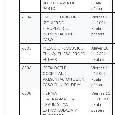
ROL DE LA VÍA DE
- Sala
PARTO
póster
6534
SME DE CORAZON
Viernes 11
IZQUIERDO
- 12,00 hs.
HIPOPLASICO
- Sala
PRESENTACIÓN DE
pósters
CASO
6535
RIESGO ONCOLÓGICO
Jueves 10
EN LIQUEN ESCLEROSO
- 14,30 hs.
VULVAR
- Sala 6
6536
CEFALOCELE
Viernes 11
OCCIPITAL.
- 12,00 hs.
PRESENTACION DE UN
- Sala
CASO CLINICO DE M
pósters
6538
HERNIA
Viernes 11
DIAFRAGMÁTICA
- 12,00 hs.
TRAUMÁTICA
- Sala
ESTRANGULADA Y
pósters