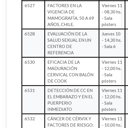
6527
FACTORES EN LA
Viernes 11
VIGENCIA DE
- 08,30 hs.
MAMOGRAFÍA, 50 A 69
- Sala
AÑOS, CHILE.
pósters
6528
EVALUACIÓN DE LA
Jueves 10
SALUD SEXUAL EN UN
- 14,30 hs.
CENTRO DE
- Sala 6
REFERENCIA
6530
EFICACIA DE LA
Viernes 11
MADURACIÓN
- 12,00 hs.
CERVICAL CON BALÓN
- Sala
DE COOK
pósters
6531
DETECCIÓN DE CC EN
Viernes 11
EL EMBARAZO Y EN EL
- 12,00 hs.
PUERPERIO
- Sala
INMEDIATO
pósters
6532
CÁNCER DE CÉRVIX Y
Viernes 11
FACTORES DE RIESGO:
- 10,00 hs.