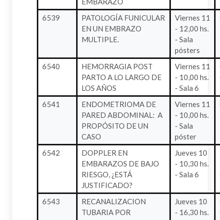
EMBARAZO
6539
PATOLOGÍA FUNICULAR
Viernes 11
EN UN EMBRAZO
- 12,00 hs.
MULTIPLE.
- Sala
pósters
6540
HEMORRAGIA POST
Viernes 11
PARTO A LO LARGO DE
- 10,00 hs.
LOS AÑOS
- Sala 6
6541
ENDOMETRIOMA DE
Viernes 11
PARED ABDOMINAL: A
- 10,00 hs.
PROPÓSITO DE UN
- Sala
CASO
póster
6542
DOPPLER EN
Jueves 10
EMBARAZOS DE BAJO
- 10,30 hs.
RIESGO, ¿ESTÁ
- Sala 6
JUSTIFICADO?
6543
RECANALIZACION
Jueves 10
TUBARIA POR
- 16,30 hs.