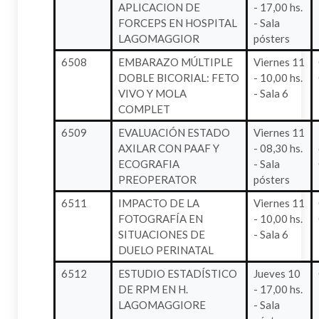
APLICACION DE
- 17,00 hs.
FORCEPS EN HOSPITAL
- Sala
LAGOMAGGIOR
pósters
6508
EMBARAZO MÚLTIPLE
Viernes 11
DOBLE BICORIAL: FETO
- 10,00 hs.
VIVO Y MOLA
- Sala 6
COMPLET
6509
EVALUACIÓN ESTADO
Viernes 11
AXILAR CON PAAF Y
- 08,30 hs.
ECOGRAFIA
- Sala
PREOPERATOR
pósters
6511
IMPACTO DE LA
Viernes 11
FOTOGRAFÍA EN
- 10,00 hs.
SITUACIONES DE
- Sala 6
DUELO PERINATAL
6512
ESTUDIO ESTADÍSTICO
Jueves 10
DE RPM EN H.
- 17,00 hs.
LAGOMAGGIORE
- Sala