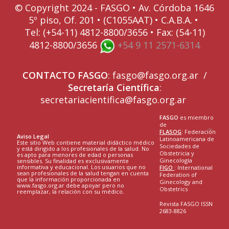
© Copyright 2024 - FASGO •
Av. Córdoba 1646
5º piso, Of. 201 • (C1055AAT) • C.A.B.A. •
Tel: (+54-11) 4812-8800/3656 • Fax: (54-11)
4812-8800/3656
+54 9 11 2571-6314
CONTACTO
FASGO
:
fasgo@fasgo.org.ar
/
Secretaría Científica
:
secretariacientifica@fasgo.org.ar
FASGO
es miembro
de
FLASOG
:
Federación
Aviso Legal
Latinoamericana de
Este sitio Web contiene material didáctico médico
Sociedades de
y está dirigido a los profesionales de la salud. No
Obstetricia y
es apto para menores de edad o personas
Ginecología
sensibles. Su finalidad es exclusivamente
informativa y educacional. Los usuarios que no
FIGO
: International
sean profesionales de la salud tengan en cuenta
Federation of
que la información proporcionada en
Ginecology and
www.fasgo.org.ar debe apoyar pero no
Obstetrics
reemplazar, la relación con su médico.
Revista FASGO ISSN
2683-8826