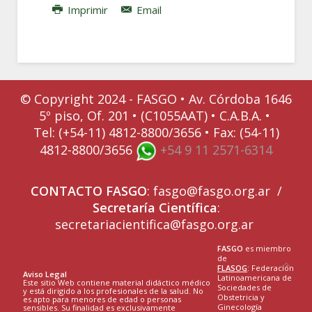
Imprimir
Email
© Copyright 2024 - FASGO •
Av. Córdoba 1646
5º piso, Of. 201 • (C1055AAT) • C.A.B.A. •
Tel: (+54-11) 4812-8800/3656 • Fax: (54-11)
4812-8800/3656
+54 9 11 2571-6314
CONTACTO
FASGO
:
fasgo@fasgo.org.ar
/
Secretaría Científica
:
secretariacientifica@fasgo.org.ar
FASGO
es miembro
de
FLASOG
:
Federación
Aviso Legal
Latinoamericana de
Este sitio Web contiene material didáctico médico
Sociedades de
y está dirigido a los profesionales de la salud. No
Obstetricia y
es apto para menores de edad o personas
Ginecología
sensibles. Su finalidad es exclusivamente