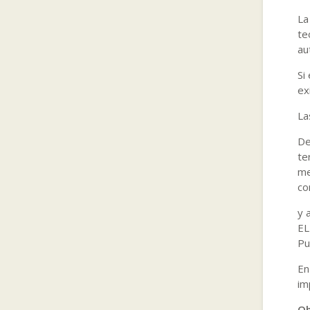
La
te
au
Si
ex
La
De
te
me
co
y 
EL
Pu
En
im
Ob