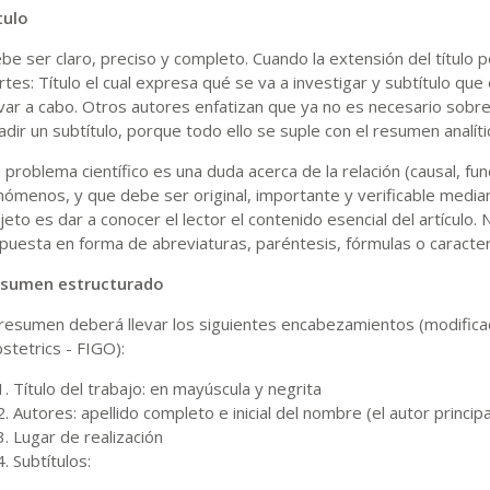
tulo
be ser claro, preciso y completo. Cuando la extensión del título pe
rtes: Título el cual expresa qué se va a investigar y subtítulo que
evar a cabo. Otros autores enfatizan que ya no es necesario sobrec
adir un subtítulo, porque todo ello se suple con el resumen analític
 problema científico es una duda acerca de la relación (causal, fu
nómenos, y que debe ser original, importante y verificable mediant
jeto es dar a conocer el lector el contenido esencial del artícul
puesta en forma de abreviaturas, paréntesis, fórmulas o caracte
sumen estructurado
 resumen deberá llevar los siguientes encabezamientos (modificad
stetrics - FIGO):
Título del trabajo: en mayúscula y negrita
Autores: apellido completo e inicial del nombre (el autor princi
Lugar de realización
Subtítulos: