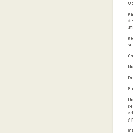
Ob
Pa
de
ut
Re
su
Co
Nú
De
Pa
Un
se
Ad
y 
In