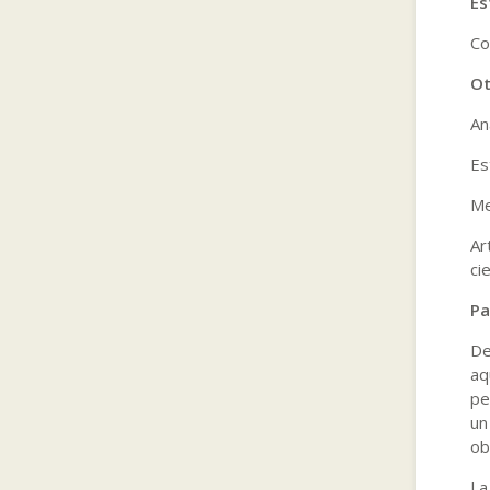
Es
Co
Ot
An
Es
Me
Ar
ci
Pa
De
aq
pe
un
ob
La