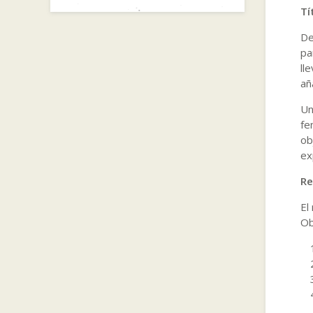
Tí
De
pa
ll
añ
Un
fe
ob
ex
Re
El
Ob