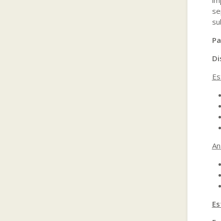
se
su
Pa
Di
Es
An
Es