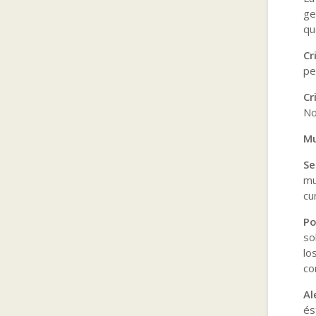
ge
qu
Cr
pe
Cr
No
Mu
Se
mu
cu
Po
so
lo
co
Al
és