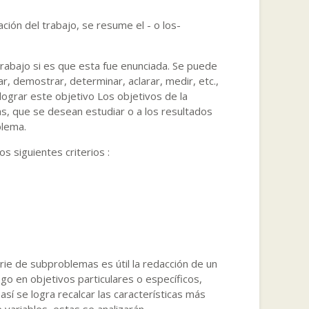
zación del trabajo, se resume el - o los-
trabajo si es que esta fue enunciada. Se puede
, demostrar, determinar, aclarar, medir, etc.,
lograr este objetivo Los objetivos de la
s, que se desean estudiar o a los resultados
blema.
s siguientes criterios :
ie de subproblemas es útil la redacción de un
ego en objetivos particulares o específicos,
í se logra recalcar las características más
variables, estas se analizarán