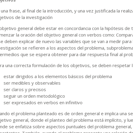
 una frase, al final de la introducción, y una vez justificada la reali
jetivos de la investigación
 objetivo general debe estar en concordancia con la hipótesis de 
menzar la oración del objetivo general con verbos como: Comparar
se deben explicar de nuevo las variables que se van a medir para 
vestigación se refieren a los aspectos del problema, subproblema
termedios que se espera obtener para dar respuesta final al pro
ra una correcta formulación de los objetivos, se deben respetar lo
estar dirigidos a los elementos básicos del problema
ser medibles y observables
ser claros y precisos
seguir un orden metodológico
ser expresados en verbos en infinitivo
ando el problema planteado es de orden general e implica una ser
jetivo general, donde el planteo del problema está implícito, y lu
nde se enfatiza sobre aspectos puntuales del problema general, as
portantes. También, cuando el problema presenta una relación de 