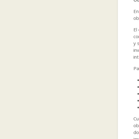
En
ob
El
co
y 
in
in
Pa
Cu
ob
do
im