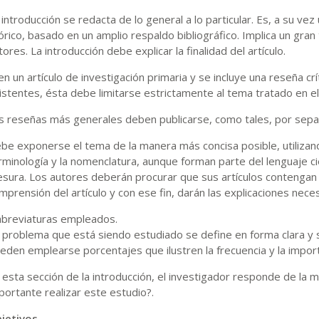
 introducción se redacta de lo general a lo particular. Es, a su v
órico, basado en un amplio respaldo bibliográfico. Implica un gran
tores. La introducción debe explicar la finalidad del artículo.
 en un artículo de investigación primaria y se incluye una reseña cr
istentes, ésta debe limitarse estrictamente al tema tratado en el 
s reseñas más generales deben publicarse, como tales, por sepa
be exponerse el tema de la manera más concisa posible, utilizando
rminología y la nomenclatura, aunque forman parte del lenguaje cie
sura. Los autores deberán procurar que sus artículos contengan 
mprensión del artículo y con ese fin, darán las explicaciones nece
abreviaturas empleados.
 problema que está siendo estudiado se define en forma clara y só
eden emplearse porcentajes que ilustren la frecuencia y la import
 esta sección de la introducción, el investigador responde de la
portante realizar este estudio?.
jetivos