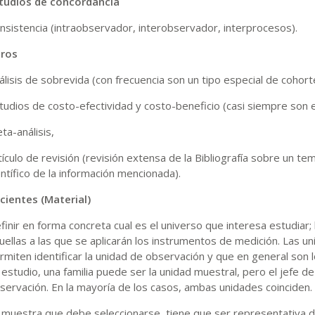
tudios de concordancia
nsistencia (intraobservador, interobservador, interprocesos).
ros
álisis de sobrevida (con frecuencia son un tipo especial de cohort
tudios de costo-efectividad y costo-beneficio (casi siempre son e
ta-análisis,
tículo de revisión (revisión extensa de la Bibliografía sobre un tema
entífico de la información mencionada).
cientes (Material)
finir en forma concreta cual es el universo que interesa estudiar;
uellas a las que se aplicarán los instrumentos de medición. Las
rmiten identificar la unidad de observación y que en general son
 estudio, una familia puede ser la unidad muestral, pero el jefe de 
servación. En la mayoría de los casos, ambas unidades coinciden.
 muestra que debe seleccionarse, tiene que ser representativa d