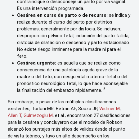
contraindique o desaconseje un parto por vía vaginal.
Es una intervención programada.
Cesárea en curso de parto o de recurso:
se indica y
realiza durante el curso del parto por distintos
problemas, generalmente por distocia. Se incluyen:
desproporción pélvico fetal, inducción del parto fallida,
distocia de dilatación o descenso y parto estacionado.
No existe riesgo inminente para la madre ni para el
feto.
Cesárea urgente:
es aquella que se realiza como
consecuencia de una patología aguda grave de la
madre o del feto, con riesgo vital materno-fetal o del
pronóstico neurológico fetal, lo que hace aconsejable
8
la finalización del embarazo rápidamente.
Sin embargo, a pesar de las múltiples clasificaciones
existentes, Torloni MR, Betran AP, Souza JP,
Widmer M
,
Allen T
,
Gulmezoglu M
, et al., encontraron 27 clasificaciones
para la cesárea y concluyeron que el modelo de Robson
alcanzó los puntajes más altos de validez desde el punto
de vista teórico, y tuvo un alto desempeño en los