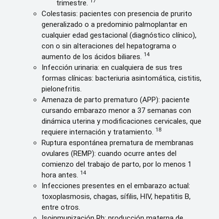
17
trimestre.
Colestasis: pacientes con presencia de prurito
generalizado o a predominio palmoplantar en
cualquier edad gestacional (diagnóstico clínico),
con o sin alteraciones del hepatograma o
14
aumento de los ácidos biliares.
Infección urinaria: en cualquiera de sus tres
formas clínicas: bacteriuria asintomática, cistitis,
pielonefritis.
Amenaza de parto prematuro (APP): paciente
cursando embarazo menor a 37 semanas con
dinámica uterina y modificaciones cervicales, que
18
requiere internación y tratamiento.
Ruptura espontánea prematura de membranas
ovulares (REMP): cuando ocurre antes del
comienzo del trabajo de parto, por lo menos 1
14
hora antes.
Infecciones presentes en el embarazo actual:
toxoplasmosis, chagas, sífilis, HIV, hepatitis B,
entre otros.
Isoinmunización Rh: producción materna de