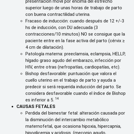
presentación móvil por encima del estrecho
superior luego de unas horas de trabajo de parto
con buena contractilidad uterina.
Fracaso de inducción: cuando después de 12 +/-3
hs de inducción, con DU adecuada (3
contracciones/10 minutos) NO se consigue que la
paciente entre en la fase activa del parto (cérvix ≥
4 cm de dilatación).
Patología materna: preeclamsia, eclampsia, HELLP,
hígado graso agudo del embarazo, infección por
HIV, entre otras (nefropatías, cardiopatías, etc).
Bishop desfavorable: puntuación que valora el
cuello uterino en el trabajo de parto y ayuda a
predecir si será requerida inducción del parto. Se
considera desfavorable cuando el índice de Bishop
14
es inferior a 5.
CAUSAS FETALES
Perdida del bienestar fetal: alteración causada por
la disminución del intercambio metabólico
maternofetal, que ocasiona hipoxia, hipercapnia,
hipoglicemia y acidosis. (meconio agudo,