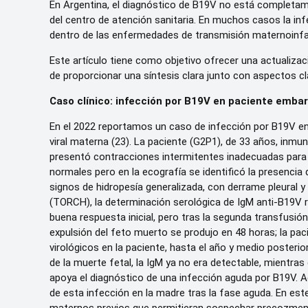
En Argentina, el diagnóstico de B19V no está completam
del centro de atención sanitaria. En muchos casos la inf
dentro de las enfermedades de transmisión maternoinfan
Este artículo tiene como objetivo ofrecer una actualizac
de proporcionar una síntesis clara junto con aspectos c
Caso clínico: infección por B19V en paciente embar
En el 2022 reportamos un caso de infección por B19V en
viral materna (23). La paciente (G2P1), de 33 años, in
presentó contracciones intermitentes inadecuadas para la
normales pero en la ecografía se identificó la presencia 
signos de hidropesía generalizada, con derrame pleural 
(TORCH), la determinación serológica de IgM anti-B19V re
buena respuesta inicial, pero tras la segunda transfusión
expulsión del feto muerto se produjo en 48 horas; la pac
virológicos en la paciente, hasta el año y medio poster
de la muerte fetal, la IgM ya no era detectable, mientras 
apoya el diagnóstico de una infección aguda por B19V. A
de esta infección en la madre tras la fase aguda. En est