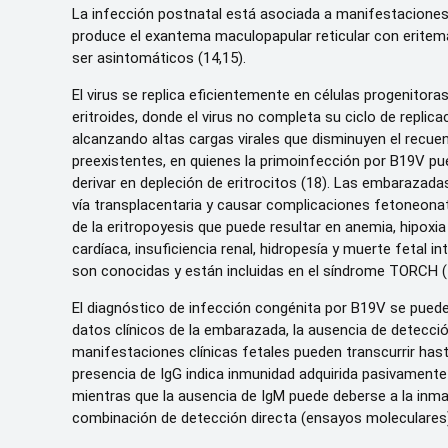
La infección postnatal está asociada a manifestaciones
produce el exantema maculopapular reticular con eritema 
ser asintomáticos (14,15).
El virus se replica eficientemente en células progenitora
eritroides, donde el virus no completa su ciclo de replicac
alcanzando altas cargas virales que disminuyen el recu
preexistentes, en quienes la primoinfección por B19V pu
derivar en depleción de eritrocitos (18). Las embarazada
vía transplacentaria y causar complicaciones fetoneona
de la eritropoyesis que puede resultar en anemia, hipoxi
cardíaca, insuficiencia renal, hidropesía y muerte fetal 
son conocidas y están incluidas en el síndrome TORCH (To
El diagnóstico de infección congénita por B19V se puede
datos clínicos de la embarazada, la ausencia de detecció
manifestaciones clínicas fetales pueden transcurrir has
presencia de IgG indica inmunidad adquirida pasivament
mientras que la ausencia de IgM puede deberse a la inmad
combinación de detección directa (ensayos moleculares) 