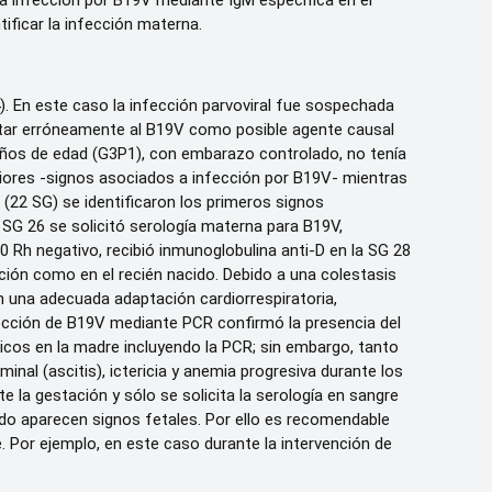
a infección por B19V mediante IgM específica en el
tificar la infección materna.
). En este caso la infección parvoviral fue sospechada
artar erróneamente al B19V como posible agente causal
 años de edad (G3P1), con embarazo controlado, no tenía
riores -signos asociados a infección por B19V- mientras
 (22 SG) se identificaron los primeros signos
a SG 26 se solicitó serología materna para B19V,
0 Rh negativo, recibió inmunoglobulina anti-D en la SG 28
ción como en el recién nacido. Debido a una colestasis
n una adecuada adaptación cardiorrespiratoria,
tección de B19V mediante PCR confirmó la presencia del
gicos en la madre incluyendo la PCR; sin embargo, tanto
al (ascitis), ictericia y anemia progresiva durante los
la gestación y sólo se solicita la serología en sangre
do aparecen signos fetales. Por ello es recomendable
 Por ejemplo, en este caso durante la intervención de