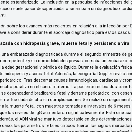
ente estandarizado. La inclusión en la pesquisa de infecciones del
ección suele pasar desapercibida, o se arriba a un diagnóstico tard
til.
ión sobre los avances más recientes en relación a la infección por 
lave a considerar durante el abordaje diagnóstico para estos casos.
azada con hidropesía grave, muerte fetal y persistencia viral
 una embarazada diagnosticada durante el segundo trimestre de gest
munocompetente y sin comorbilidades previas, cursaba un embarazo 
 edad gestacional y pérdida de líquido. Durante la evaluación físi
de hidropesía y ascitis fetal. Además, la ecografía Doppler reveló ane
y pericárdico. Tras descartar causas inmunológicas, cardiacas y c
sultó positiva en el suero materno. La paciente recibió dos transfu
 se desencadenó bradicardia fetal y derrame pericárdico, con desenla
iente fue dada de alta sin complicaciones. Se realizó un seguimien
ior a la muerte fetal, con muestras tomadas a intervalos de 6 mese
que los niveles de IgG aumentaron significativamente. Esta cinética d
demás, el ADN viral se mantuvo detectable en dos determinaciones 
e caso, los parámetros fetales críticos fueron los signos marcadores