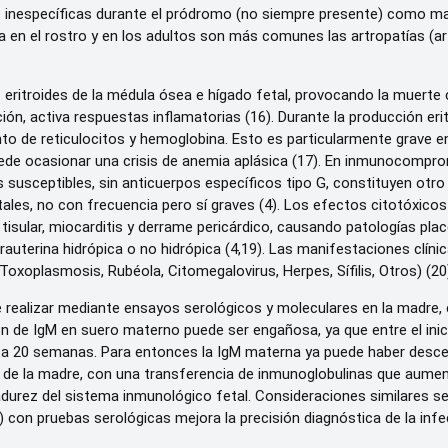
 inespecíficas durante el pródromo (no siempre presente) como mal
en el rostro y en los adultos son más comunes las artropatías (artri
s eritroides de la médula ósea e hígado fetal, provocando la muerte 
ión, activa respuestas inflamatorias (16). Durante la producción eritr
ento de reticulocitos y hemoglobina. Esto es particularmente grav
ede ocasionar una crisis de anemia aplásica (17). En inmunocomprom
s susceptibles, sin anticuerpos específicos tipo G, constituyen otro
tales, no con frecuencia pero sí graves (4). Los efectos citotóxi
a tisular, miocarditis y derrame pericárdico, causando patologías pl
intrauterina hidrópica o no hidrópica (4,19). Las manifestaciones clí
xoplasmosis, Rubéola, Citomegalovirus, Herpes, Sífilis, Otros) (20
 realizar mediante ensayos serológicos y moleculares en la madre, e
n de IgM en suero materno puede ser engañosa, ya que entre el inici
ta 20 semanas. Para entonces la IgM materna ya puede haber descendi
e de la madre, con una transferencia de inmunoglobulinas que aumen
urez del sistema inmunológico fetal. Consideraciones similares se a
con pruebas serológicas mejora la precisión diagnóstica de la infe