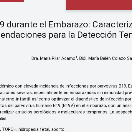
9 durante el Embarazo: Caracteriz
ndaciones para la Detección T
1
Dra. María Pilar Adamo
, Biól. María Belén Colazo Sa
démico con elevada incidencia de infecciones por parvovirus B19. Est
caciones severas, especialmente en embarazadas sin inmunidad previ
erno-infantil, así como optimizar el diagnóstico de infección por 
efectos del parvovirus humano B19 (B19V) en el embarazo, con un an
 realizar estudios serológicos y moleculares tempranos. La sospecha
les.
 TORCH, hidropesía fetal, aborto.