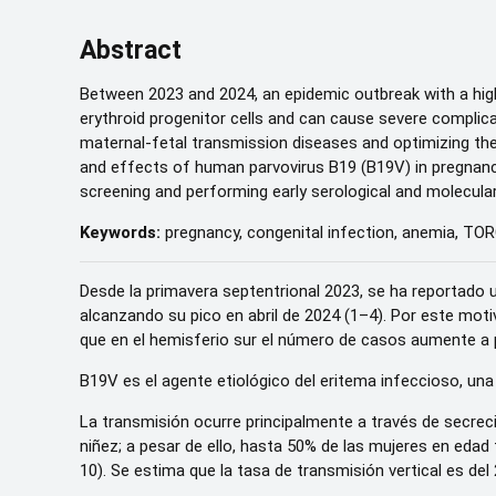
Abstract
Between 2023 and 2024, an epidemic outbreak with a high
erythroid progenitor cells and can cause severe complic
maternal-fetal transmission diseases and optimizing the d
and effects of human parvovirus B19 (B19V) in pregnanc
screening and performing early serological and molecular
Keywords:
pregnancy, congenital infection, anemia, TORC
Desde la primavera septentrional 2023, se ha reportado 
alcanzando su pico en abril de 2024 (1–4). Por este motivo
que en el hemisferio sur el número de casos aumente a p
B19V es el agente etiológico del eritema infeccioso, un
La transmisión ocurre principalmente a través de secrec
niñez; a pesar de ello, hasta 50% de las mujeres en edad 
10). Se estima que la tasa de transmisión vertical es de