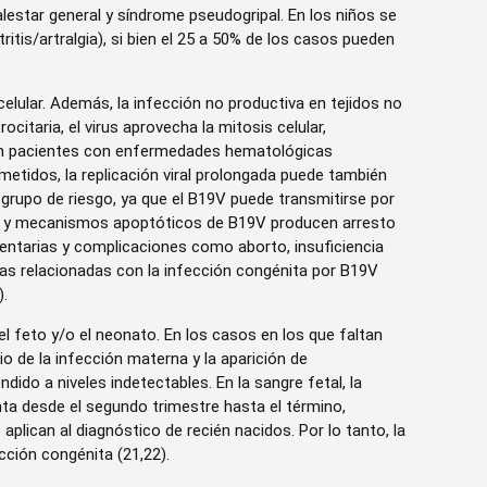
estar general y síndrome pseudogripal. En los niños se
tis/artralgia), si bien el 25 a 50% de los casos pueden
celular. Además, la infección no productiva en tejidos no
ocitaria, el virus aprovecha la mitosis celular,
e en pacientes con enfermedades hematológicas
etidos, la replicación viral prolongada puede también
 grupo de riesgo, ya que el B19V puede transmitirse por
cos y mecanismos apoptóticos de B19V producen arresto
acentarias y complicaciones como aborto, insuficiencia
nicas relacionadas con la infección congénita por B19V
).
l feto y/o el neonato. En los casos en los que faltan
o de la infección materna y la aparición de
do a niveles indetectables. En la sangre fetal, la
ta desde el segundo trimestre hasta el término,
plican al diagnóstico de recién nacidos. Por lo tanto, la
cción congénita (21,22).