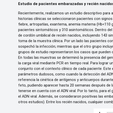
Estudio de pacientes embarazadas y recién nacido
Recientemente, realizamos un estudio descriptivo para a
historias clínicas se seleccionaron pacientes con signo
fiebre, artropatías, exantema, anemia materna (Hb<110 
pacientes sintomáticos y 310 asintomáticos. Dentro de
de cordón umbilical de recién nacidos, incluyendo 143
toma de la muestra clínica. Por un lado las pacientes 
sospechó la infección; mientras que el otro grupo incluy
grupos de estudio representaron los casos que pueden o
En todas las muestras se determinó la presencia del gen
la carga viral mediante PCR en tiempo real. Para lograr 
conjunto con el contexto clínico de cada paciente. Este
parámetros dudosos, como cuando la detección del ADN v
referencia la cinética de antígenos y anticuerpos durant
feto, pudiendo aparecer hasta 20 semanas después de la
tenerse en cuenta con el ADN viral. Por lo tanto, para 
el ADN viral. Además, se consideraron positivas las emb
otros estudios). Entre los recién nacidos, cualquier com