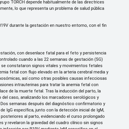
 grupo TORCH depende habitualmente de las directrices
íamente, lo que representa un problema de salud pública
B19V durante la gestación en nuestro entorno, con el fin
ación, con desenlace fatal para el feto y persistencia
controlado cuando a las 22 semanas de gestación (SG)
ca se constataron signos vitales y movimientos fetales
mia fetal con flujo elevado en la arteria cerebral media y
romosómicas, así como otras posibles causas infecciosas
siones intrauterinas para tratar la anemia fetal con
ce de la muerte fetal. Tras la inducción del parto, la
to del caso, analizando los marcadores serológicos y
s. Dos semanas después del diagnóstico confirmatorio y
e IgG específica, junto con la detección inicial de IgM,
posteriores al parto, evidenciando el curso prolongado
 y revelaron la gravedad del cuadro clínico sin signos