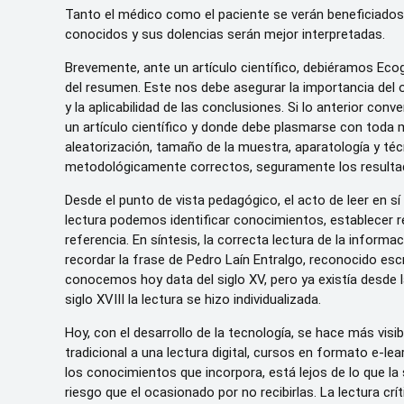
Tanto el médico como el paciente se verán beneficiados.
conocidos y sus dolencias serán mejor interpretadas.
Brevemente, ante un artículo científico, debiéramos Ecogr
del resumen. Este nos debe asegurar la importancia del ob
y la aplicabilidad de las conclusiones. Si lo anterior 
un artículo científico y donde debe plasmarse con toda m
aleatorización, tamaño de la muestra, aparatología y téc
metodológicamente correctos, seguramente los resultad
Desde el punto de vista pedagógico, el acto de leer en sí
lectura podemos identificar conocimientos, establecer r
referencia. En síntesis, la correcta lectura de la informac
recordar la frase de Pedro Laín Entralgo, reconocido escr
conocemos hoy data del siglo XV, pero ya existía desde la
siglo XVIII la lectura se hizo individualizada.
Hoy, con el desarrollo de la tecnología, se hace más visi
tradicional a una lectura digital, cursos en formato e-le
los conocimientos que incorpora, está lejos de lo que l
riesgo que el ocasionado por no recibirlas. La lectura crí