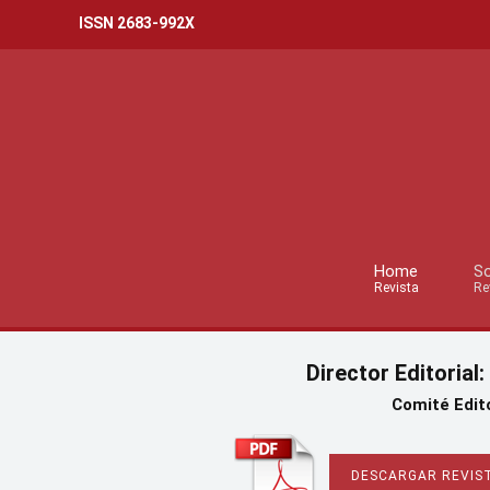
ISSN 2683-992X
Home
So
Revista
Re
Director Editorial:
Comité Edito
DESCARGAR REVIST