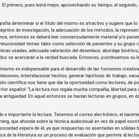
 El primero, pues leerá mejor, aprovechando su tiempo; el segundo
afía determinar si el título del mismo es atractivo y sugiere que lo 
jetivo de investigación, la adecuación de los métodos, la representa
convence, entonces se deberá leer concienzudamente material y/o pac
inuciosidad temas tales como selección de pacientes y su grupo cont
nicas usadas, adecuada valoración del desenlace, abordaje bioético, 
os se acercaran a la verdad buscada. Entonces, ¡continuemos su l
 mismo es indispensable para el desarrollo de las funciones creativa
elaciones, interrelacionar hechos, generar hipótesis de trabajo, sa
ión científica nos tiene que dar la oportunidad como lectores, de poder
itor español: “La lectura nos regala mucha compañía, libertad para s
 antigüedad. En aquel entonces se hacían lecturas en grupos, en dond
ble e importante la lectura. Tenemos el correo electrónico, el nacim
arning, que ahonda sobre la técnica audiovisual en vez de papel escri
a sociedad espera de él, ya que respuestas no asentadas en sólidas 
tica de la literatura es un proceso de evaluación que permite al lect