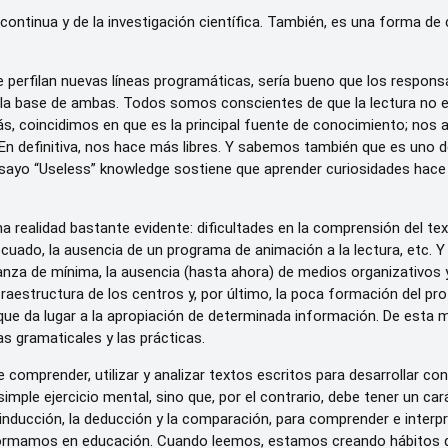
 continua y de la investigación científica. También, es una forma de
 perfilan nuevas líneas programáticas, sería bueno que los responsa
 la base de ambas. Todos somos conscientes de que la lectura no e
s, coincidimos en que es la principal fuente de conocimiento; no
 En definitiva, nos hace más libres. Y sabemos también que es uno d
u ensayo “Useless” knowledge sostiene que aprender curiosidades h
realidad bastante evidente: dificultades en la comprensión del texto
cuado, la ausencia de un programa de animación a la lectura, etc. Y 
nza de mínima, la ausencia (hasta ahora) de medios organizativos 
fraestructura de los centros y, por último, la poca formación del p
 que da lugar a la apropiación de determinada información. De esta m
as gramaticales y las prácticas.
omprender, utilizar y analizar textos escritos para desarrollar co
simple ejercicio mental, sino que, por el contrario, debe tener un car
 inducción, la deducción y la comparación, para comprender e interpre
sformamos en educación. Cuando leemos, estamos creando hábitos 