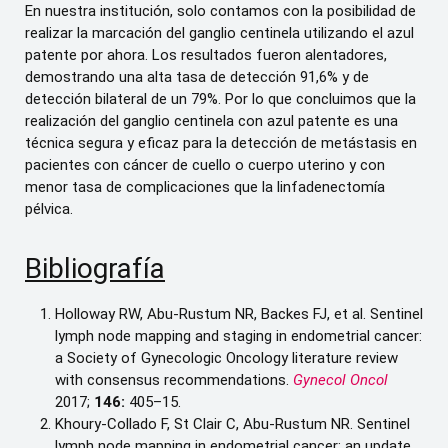
En nuestra institución, solo contamos con la posibilidad de
realizar la marcación del ganglio centinela utilizando el azul
patente por ahora. Los resultados fueron alentadores,
demostrando una alta tasa de detección 91,6% y de
detección bilateral de un 79%. Por lo que concluimos que la
realización del ganglio centinela con azul patente es una
técnica segura y eficaz para la detección de metástasis en
pacientes con cáncer de cuello o cuerpo uterino y con
menor tasa de complicaciones que la linfadenectomía
pélvica.
Bibliografía
Holloway RW, Abu-Rustum NR, Backes FJ, et al. Sentinel
lymph node mapping and staging in endometrial cancer:
a Society of Gynecologic Oncology literature review
with consensus recommendations.
Gynecol Oncol
2017;
146:
405–15.
Khoury-Collado F, St Clair C, Abu-Rustum NR. Sentinel
lymph node mapping in endometrial cancer: an update.