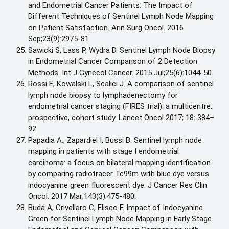
and Endometrial Cancer Patients: The Impact of
Different Techniques of Sentinel Lymph Node Mapping
on Patient Satisfaction. Ann Surg Oncol. 2016
Sep;23(9):2975-81
Sawicki S, Lass P, Wydra D. Sentinel Lymph Node Biopsy
in Endometrial Cancer Comparison of 2 Detection
Methods. Int J Gynecol Cancer. 2015 Jul;25(6):1044-50
Rossi E, Kowalski L, Scalici J. A comparison of sentinel
lymph node biopsy to lymphadenectomy for
endometrial cancer staging (FIRES trial): a multicentre,
prospective, cohort study. Lancet Oncol 2017; 18: 384–
92
Papadia A., Zapardiel I, Bussi B. Sentinel lymph node
mapping in patients with stage I endometrial
carcinoma: a focus on bilateral mapping identification
by comparing radiotracer Tc99m with blue dye versus
indocyanine green fluorescent dye. J Cancer Res Clin
Oncol. 2017 Mar;143(3):475-480.
Buda A, Crivellaro C, Eliseo F. Impact of Indocyanine
Green for Sentinel Lymph Node Mapping in Early Stage