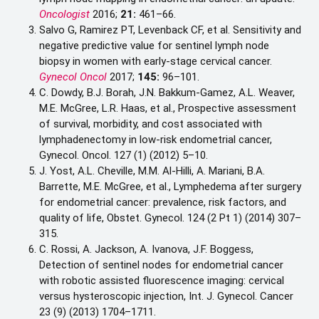
Oncologist
2016;
21:
461–66.
Salvo G, Ramirez PT, Levenback CF, et al. Sensitivity and
negative predictive value for sentinel lymph node
biopsy in women with early-stage cervical cancer.
Gynecol Oncol
2017;
145:
96–101.
C. Dowdy, B.J. Borah, J.N. Bakkum-Gamez, A.L. Weaver,
M.E. McGree, L.R. Haas, et al., Prospective assessment
of survival, morbidity, and cost associated with
lymphadenectomy in low-risk endometrial cancer,
Gynecol. Oncol. 127 (1) (2012) 5–10.
J. Yost, A.L. Cheville, M.M. Al-Hilli, A. Mariani, B.A.
Barrette, M.E. McGree, et al., Lymphedema after surgery
for endometrial cancer: prevalence, risk factors, and
quality of life, Obstet. Gynecol. 124 (2 Pt 1) (2014) 307–
315.
C. Rossi, A. Jackson, A. Ivanova, J.F. Boggess,
Detection of sentinel nodes for endometrial cancer
with robotic assisted fluorescence imaging: cervical
versus hysteroscopic injection, Int. J. Gynecol. Cancer
23 (9) (2013) 1704–1711.