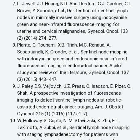
L. Jewell, J.J. Huang, N.R. Abu-Rustum, G.J. Gardner, C.L.
Brown, Y. Sonoda, et al., De- tection of sentinel lymph
nodes in minimally invasive surgery using indocyanine
green and near-infrared fluorescence imaging for
uterine and cervical malignancies, Gynecol. Oncol. 133
(2) (2014) 274–277.
Plante, O. Touhami, X.B. Trinh, M.C. Renaud, A.
Sebastianelli, K. Grondin, et al., Sentinel node mapping
with indocyanine green and endoscopic near-infrared
fluorescence imaging in endometrial cancer. A pilot
study and review of the literature, Gynecol. Oncol. 137
(3) (2015) 443–447.
J. Paley, D.S. Veljovich, J.Z. Press, C. Isacson, E. Pizer, C.
Shah, A prospective investigation of fluorescence
imaging to detect sentinel lymph nodes at robotic-
assisted endometrial cancer staging, Am. J. Obstet.
Gynecol. 215 (1) (2016) (117 e1-7).
W. Holloway, S. Gupta, N. M. Stavitzski, X. Zhu, E.L.
Takimoto, A.Gubbi, et al., Sentinel lymph node mapping
with staging lymphadenectomy for patients with