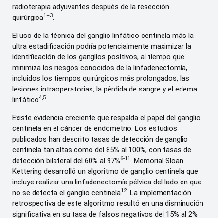
radioterapia adyuvantes después de la resección
1–3
quirúrgica
.
El uso de la técnica del ganglio linfático centinela más la
ultra estadificación podría potencialmente maximizar la
identificación de los ganglios positivos, al tiempo que
minimiza los riesgos conocidos de la linfadenectomía,
incluidos los tiempos quirúrgicos más prolongados, las
lesiones intraoperatorias, la pérdida de sangre y el edema
4,5
linfático
.
Existe evidencia creciente que respalda el papel del ganglio
centinela en el cáncer de endometrio. Los estudios
publicados han descrito tasas de detección de ganglio
centinela tan altas como del 85% al ​​100%, con tasas de
6-11
detección bilateral del 60% al 97%
. Memorial Sloan
Kettering desarrolló un algoritmo de ganglio centinela que
incluye realizar una linfadenectomía pélvica del lado en que
12
no se detecta el ganglio centinela
. La implementación
retrospectiva de este algoritmo resultó en una disminución
significativa en su tasa de falsos negativos del 15% al ​​2%