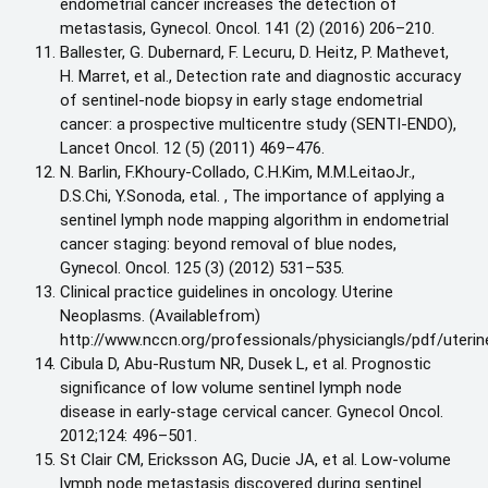
endometrial cancer increases the detection of
metastasis, Gynecol. Oncol. 141 (2) (2016) 206–210.
Ballester, G. Dubernard, F. Lecuru, D. Heitz, P. Mathevet,
H. Marret, et al., Detection rate and diagnostic accuracy
of sentinel-node biopsy in early stage endometrial
cancer: a prospective multicentre study (SENTI-ENDO),
Lancet Oncol. 12 (5) (2011) 469–476.
N. Barlin, F.Khoury-Collado, C.H.Kim, M.M.LeitaoJr.,
D.S.Chi, Y.Sonoda, etal. , The importance of applying a
sentinel lymph node mapping algorithm in endometrial
cancer staging: beyond removal of blue nodes,
Gynecol. Oncol. 125 (3) (2012) 531–535.
Clinical practice guidelines in oncology. Uterine
Neoplasms. (Availablefrom)
http://www.nccn.org/professionals/physiciangls/pdf/uterin
Cibula D, Abu-Rustum NR, Dusek L, et al. Prognostic
significance of low volume sentinel lymph node
disease in early-stage cervical cancer. Gynecol Oncol.
2012;124: 496–501.
St Clair CM, Ericksson AG, Ducie JA, et al. Low-volume
lymph node metastasis discovered during sentinel