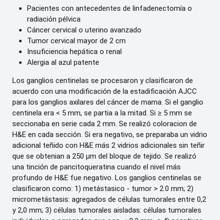
Pacientes con antecedentes de linfadenectomía o
radiación pélvica
Cáncer cervical o uterino avanzado
Tumor cervical mayor de 2 cm
Insuficiencia hepática o renal
Alergia al azul patente
Los ganglios centinelas se procesaron y clasificaron de
acuerdo con una modificación de la estadificación AJCC
para los ganglios axilares del cáncer de mama. Si el ganglio
centinela era < 5 mm, se partia a la mitad. Si ≥ 5 mm se
seccionaba en serie cada 2 mm. Se realizó coloracion de
H&E en cada sección. Si era negativo, se preparaba un vidrio
adicional teñido con H&E más 2 vidrios adicionales sin teñir
que se obtenian a 250 μm del bloque de tejido. Se realizó
una tinción de pancitoqueratina cuando el nivel más
profundo de H&E fue negativo. Los ganglios centinelas se
clasificaron como: 1) metástasico - tumor > 2.0 mm; 2)
micrometástasis: agregados de células tumorales entre 0,2
y 2,0 mm; 3) células tumorales aisladas: células tumorales