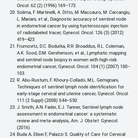
Oncol. 62 (2) (1996) 169–173.
Solima, F. Martinelli, A. Ditto, M. Maccauro, M. Carcangiu,
L. Mariani, et al., Diagnostic accuracy of sentinel node
in endometrial cancer by using hysteroscopic injection
of radiolabeled tracer, Gynecol. Oncol. 126 (3) (2012)
419–423.
Frumovitz, D.C. Bodurka, R.R. Broaddus, R.L. Coleman,
A.K. Sood, D.M. Gershenson, et al., Lymphatic mapping
and sentinel node biopsy in women with high-risk
endometrial cancer, Gynecol. Oncol. 104 (1) (2007) 100–
103.
R. Abu-Rustum, F. Khoury-Collado, M.L. Gemignani,
Techniques of sentinel lymph node identification for
early-stage cervical and uterine cancer, Gynecol. Oncol.
111 (2 Suppl) (2008) S44–S50.
J. Smith, A.N. Fader, E.J. Tanner, Sentinel lymph node
assessment in endometrial cancer: a systematic
review and meta-analysis, Am. J. Obstet. Gynecol.
(2016).
Buda A, Elisei F, Palazzi S. Quality of Care for Cervical