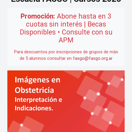
Promoción:
Abone hasta en 3
cuotas sin interés | Becas
Disponibles • Consulte con su
APM
Para descuentos por inscripciones de grupos de más
de 5 alumnos consultar en
fasgo@fasgo.org.ar