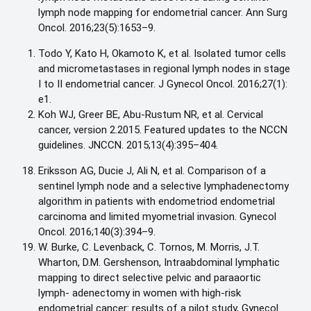
lymph node mapping for endometrial cancer. Ann Surg
Oncol. 2016;23(5):1653–9.
Todo Y, Kato H, Okamoto K, et al. Isolated tumor cells
and micrometastases in regional lymph nodes in stage
I to II endometrial cancer. J Gynecol Oncol. 2016;27(1):
e1.
Koh WJ, Greer BE, Abu-Rustum NR, et al. Cervical
cancer, version 2.2015. Featured updates to the NCCN
guidelines. JNCCN. 2015;13(4):395–404.
Eriksson AG, Ducie J, Ali N, et al. Comparison of a
sentinel lymph node and a selective lymphadenectomy
algorithm in patients with endometriod endometrial
carcinoma and limited myometrial invasion. Gynecol
Oncol. 2016;140(3):394–9.
W. Burke, C. Levenback, C. Tornos, M. Morris, J.T.
Wharton, D.M. Gershenson, Intraabdominal lymphatic
mapping to direct selective pelvic and paraaortic
lymph- adenectomy in women with high-risk
endometrial cancer: results of a pilot study, Gynecol.