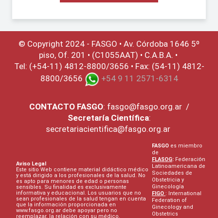
© Copyright 2024 - FASGO •
Av. Córdoba 1646 5º
piso, Of. 201 • (C1055AAT) • C.A.B.A. •
Tel: (+54-11) 4812-8800/3656 • Fax: (54-11) 4812-
8800/3656
+54 9 11 2571-6314
CONTACTO
FASGO
:
fasgo@fasgo.org.ar
/
Secretaría Científica
:
secretariacientifica@fasgo.org.ar
FASGO
es miembro
de
FLASOG
:
Federación
Aviso Legal
Latinoamericana de
Este sitio Web contiene material didáctico médico
Sociedades de
y está dirigido a los profesionales de la salud. No
Obstetricia y
es apto para menores de edad o personas
Ginecología
sensibles. Su finalidad es exclusivamente
informativa y educacional. Los usuarios que no
FIGO
: International
sean profesionales de la salud tengan en cuenta
Federation of
que la información proporcionada en
Ginecology and
www.fasgo.org.ar debe apoyar pero no
Obstetrics
reemplazar, la relación con su médico.