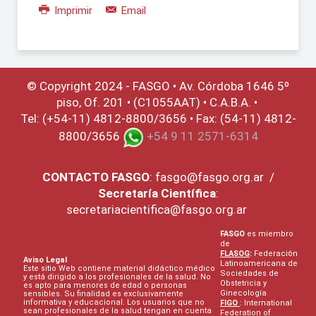
Imprimir
Email
© Copyright 2024 - FASGO •
Av. Córdoba 1646 5º
piso, Of. 201 • (C1055AAT) • C.A.B.A. •
Tel: (+54-11) 4812-8800/3656 • Fax: (54-11) 4812-
8800/3656
+54 9 11 2571-6314
CONTACTO
FASGO
:
fasgo@fasgo.org.ar
/
Secretaría Científica
:
secretariacientifica@fasgo.org.ar
FASGO
es miembro
de
FLASOG
:
Federación
Aviso Legal
Latinoamericana de
Este sitio Web contiene material didáctico médico
Sociedades de
y está dirigido a los profesionales de la salud. No
Obstetricia y
es apto para menores de edad o personas
Ginecología
sensibles. Su finalidad es exclusivamente
informativa y educacional. Los usuarios que no
FIGO
: International
sean profesionales de la salud tengan en cuenta
Federation of