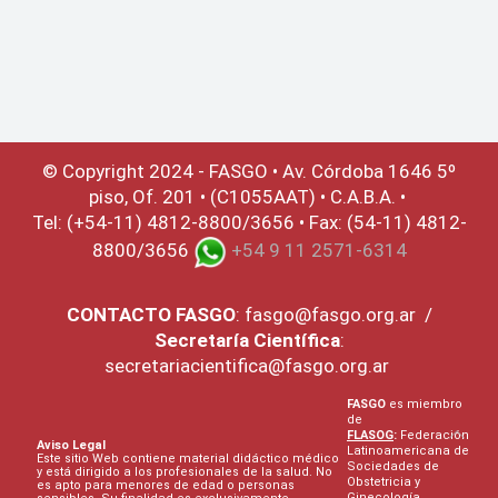
© Copyright 2024 - FASGO •
Av. Córdoba 1646 5º
piso, Of. 201 • (C1055AAT) • C.A.B.A. •
Tel: (+54-11) 4812-8800/3656 • Fax: (54-11) 4812-
8800/3656
+54 9 11 2571-6314
CONTACTO
FASGO
:
fasgo@fasgo.org.ar
/
Secretaría Científica
:
secretariacientifica@fasgo.org.ar
FASGO
es miembro
de
FLASOG
:
Federación
Aviso Legal
Latinoamericana de
Este sitio Web contiene material didáctico médico
Sociedades de
y está dirigido a los profesionales de la salud. No
Obstetricia y
es apto para menores de edad o personas
Ginecología