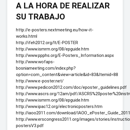
A LA HORA DE REALIZAR
SU TRABAJO
http://e-posters.nextmeeting.eu/how-it-
works.html
http://ifeh2012.org/lt/E-POSTER
http://www.ismrm.org/08/epguide.htm
http://www.ppphs.org/E-Posters_Information.aspx
http://www.wofaps-
bosniameeting.com/index.php?
option=com_content&view=article&id=83&Itemid=88
http://www.e-poster.net/
http://www.pedicon2012.com/doc/eposter_guidelines.pdf
http://www.ascrs.org/12am/pdf/ASCRS%20poster%20instr
http://www.ismrm.org/08/epguide.htm
http://www.ipac12.org/electronicposters.htm
http://iaoo2011.com/download/IAOO_ePoster_Guide_2011
http://www.erscongress2011.org/images/stories/instructi
postersV3.pdf