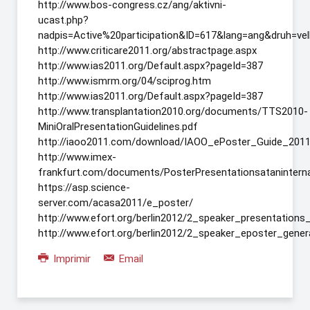
http://www.bos-congress.cz/ang/aktivni-
ucast.php?
nadpis=Active%20participation&ID=617&lang=ang&druh=v
http://www.criticare2011.org/abstractpage.aspx
http://www.ias2011.org/Default.aspx?pageId=387
http://www.ismrm.org/04/sciprog.htm
http://www.ias2011.org/Default.aspx?pageId=387
http://www.transplantation2010.org/documents/TTS2010-
MiniOralPresentationGuidelines.pdf
http://iaoo2011.com/download/IAOO_ePoster_Guide_2011
http://www.imex-
frankfurt.com/documents/PosterPresentationsataninterna
https://asp.science-
server.com/acasa2011/e_poster/
http://www.efort.org/berlin2012/2_speaker_presentations_
http://www.efort.org/berlin2012/2_speaker_eposter_gener
Imprimir
Email