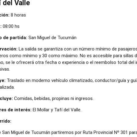
í del Valle
ión:
8 horas
:
08:00 hs
 de partida:
San Miguel de Tucumán
rvación:
La salida se garantiza con un número mínimo de pasajeros 
eros como mínimo y 30 como máximo. No es accesible para sillas de 
o, se le ofrecerá otra fecha o experiencia o el reembolso total del
sivas.
ye:
Traslado en moderno vehículo climatizado, conductor/guía y guía
alizada.
cluye:
Comidas, bebidas, propinas ni ingresos.
es de interés:
El Mollar y Tafí del Valle.
rido:
 San Miguel de Tucumán partiremos por Ruta Provincial Nº 301 para t