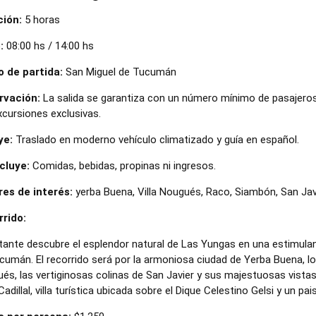
ión:
5 horas
:
08:00 hs / 14:00 hs
 de partida:
San Miguel de Tucumán
rvación:
La salida se garantiza con un número mínimo de pasajeros 
xcursiones exclusivas.
ye:
Traslado en moderno vehículo climatizado y guía en español.
cluye:
Comidas, bebidas, propinas ni ingresos.
es de interés:
yerba Buena, Villa Nougués, Raco, Siambón, San Javier
rido:
sitante descubre el esplendor natural de Las Yungas en una estimul
cumán. El recorrido será por la armoniosa ciudad de Yerba Buena, l
és, las vertiginosas colinas de San Javier y sus majestuosas vistas, 
Cadillal, villa turística ubicada sobre el Dique Celestino Gelsi y un p