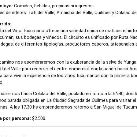
cluye:
Comidas, bebidas, propinas ni ingresos.
s de interés: Tafí del Valle, Amaicha del Valle, Quilmes y Colalao del
rido:
ta del Vino Tucumano ofrece una variedad única de matices e historias
cumán, sus bodegas y viñedos. El circuito es unificado por Ruta Naci
odegas, de diferentes tipologías, productores caseros, artesanales e
 camino nos asombraremos con la exuberancia de la selva de Yungas
fí del Valle para recorrer el centro comercial, continuando hacia Amai
da para vivir la experiencia de los vinos tucumanos con la primera b
o.
nuaremos hacia Colalao del Valle, poblado en torno a la RN40, dond
os parada obligada en La Ciudad Sagrada de Quilmes para visitar el c
uinas. A las 17.30 hs emprenderemos retorno a San Miguel de Tucum
a por persona:
$2.500