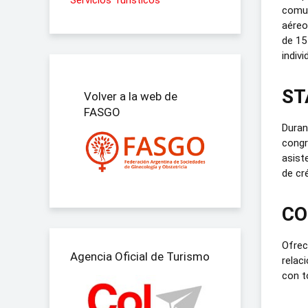
Servicios Turísticos
comun
aéreo
de 15
indivi
ST
Volver a la web de
FASGO
Duran
congr
asist
de cré
CO
Ofrec
Agencia Oficial de Turismo
relac
con t