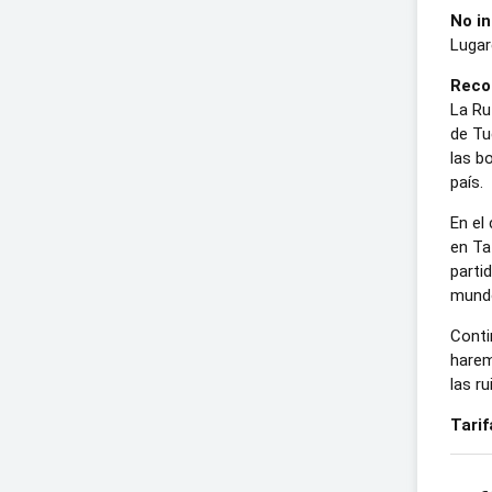
No in
Lugare
Recor
La Ru
de Tu
las b
país.
En el
en Ta
parti
mund
Conti
harem
las r
Tarif