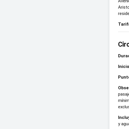
Aveni
Arist
reside
Tarif
Cir
Durac
Inicio
Punto
Obse
pasaj
mínim
exclu
Inclu
y agu