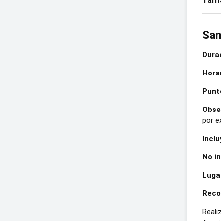
Tarif
San
Durac
Horar
Punto
Obse
por e
Inclu
No in
Lugar
Recor
Reali