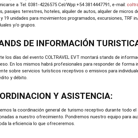
icarse a Tel: 0381-4226575 Cel/Wpp:+54 3814447791, e-mail:
coltr
s, pasajes terrestres, hoteles, alquiler de autos, alquiler de micros 
 y 19 unidades para movimientos programados, excursiones, TRF in/
duales y/o grupos.
ANDS DE INFORMACIÓN TURISTICA
te los días del evento COLTRAVEL EVT montará stands de información
eso. En los mismos habrá profesionales para responder de forma in
ente sobre servicios turísticos receptivos o emisivos para individua
dito y débito.
ORDINACION Y ASISTENCIA:
emos la coordinación general de turismo receptivo durante todo el e
ionadas a nuestro ofrecimiento. Pondremos nuestro equipo para auxili
oda la eficiencia lo que ofreceremos.