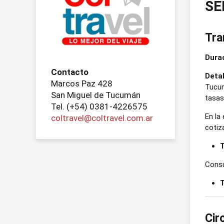
SE
Tra
Durac
Contacto
Detal
Marcos Paz 428
Tucum
San Miguel de Tucumán
tasas
Tel. (+54) 0381-4226575
En la
coltravel@coltravel.com.ar
cotiz
T
Consu
T
Cir