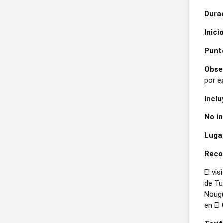
Durac
Inicio
Punto
Obse
por e
Inclu
No in
Lugar
Recor
El vi
de Tu
Nougu
en El 