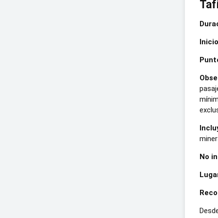
Taf
Durac
Inicio
Punto
Obse
pasaj
mínim
exclu
Inclu
miner
No in
Lugar
Recor
Desde