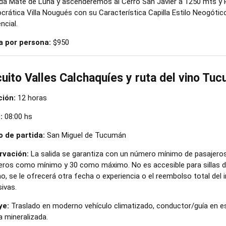
da Mate de Luna y ascenderemos al Cerro San Javier a 1250 mts y 
ocrática Villa Nougués con su Característica Capilla Estilo Neogóti
ncial.
a por persona:
$950
cuito Valles Calchaquíes y ruta del vino Tu
ión:
12 horas
:
08:00 hs
 de partida:
San Miguel de Tucumán
rvación:
La salida se garantiza con un número mínimo de pasajeros 
eros como mínimo y 30 como máximo. No es accesible para sillas de 
o, se le ofrecerá otra fecha o experiencia o el reembolso total del
sivas.
ye:
Traslado en moderno vehículo climatizado, conductor/guía en esp
a mineralizada.