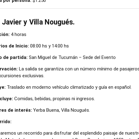
a por persona:
$1.250
 Javier y Villa Nougués.
ión:
4 horas
ios de Inicio:
08:00 hs y 14:00 hs
 de partida:
San Miguel de Tucumán – Sede del Evento
rvación:
La salida se garantiza con un número mínimo de pasajeros 
xcursiones exclusivas.
ye:
Traslado en moderno vehículo climatizado y guía en español.
cluye:
Comidas, bebidas, propinas ni ingresos.
es de interés:
Yerba Buena, Villa Nougués.
rido:
zaremos un recorrido para disfrutar del esplendido paisaje de nues